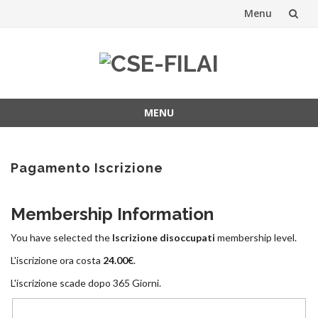
Menu
Vai
al
contenuto
MENU
Vai
al
contenuto
Pagamento Iscrizione
Membership Information
You have selected the
Iscrizione disoccupati
membership level.
L'iscrizione ora costa
24.00€
.
L'iscrizione scade dopo 365 Giorni.