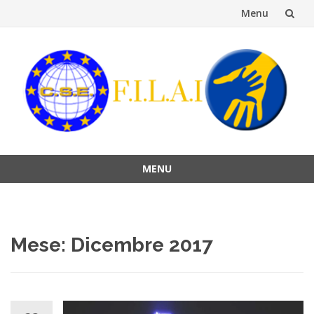
Menu
Vai
al
contenuto
MENU
Vai
al
contenuto
Mese:
Dicembre 2017