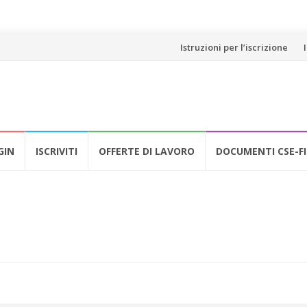
Vai
Istruzioni per l’iscrizione
al
contenuto
GIN
ISCRIVITI
OFFERTE DI LAVORO
DOCUMENTI CSE-FI